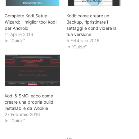
Complete Kodi Setup
Kodi: come creare un
Wizard: il miglior tool Kodi
Backup, ripristinare i
per Android
settaggi e condividere la
11 Aprile 2016
tua versione
In "Guide"
5 Febbraio 2016
In "Guide"
Kodi & SMC: ecco come
creare una propria build
installabile da Wookie
27 Febbraio 2016
In "Guide"
- Ads -