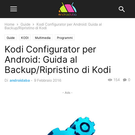
Home
Guide
Kodi Configurator per Android: Guida al
Backup/Ripristino di Kodi
Guide
KODI
Multimedia
Programmi
Kodi Configurator per
Android: Guida al
Backup/Ripristino di Kodi
154
0
Di
androidaba
-
9 Febbraio 2016
- Ads -