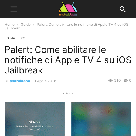
Home
Guide
Palert: Come abilitare le notifiche di Apple TV 4 su iOS
Jailbreak
Guide
iOS
Palert: Come abilitare le
notifiche di Apple TV 4 su iOS
Jailbreak
310
0
Di
androidaba
-
1 Aprile 2016
- Ads -