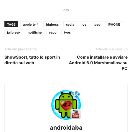
- Ads -
TAGS
apple tv 4
bigboss
cydia
ios
ipad
IPHONE
jailbreak
notifiche
repo
tvos
Articolo precedente
Articolo successivo
ShowSport, tutto lo sport in
Come installare e avviare
diretta sul web
Android 6.0 Marshmallow su
PC
androidaba