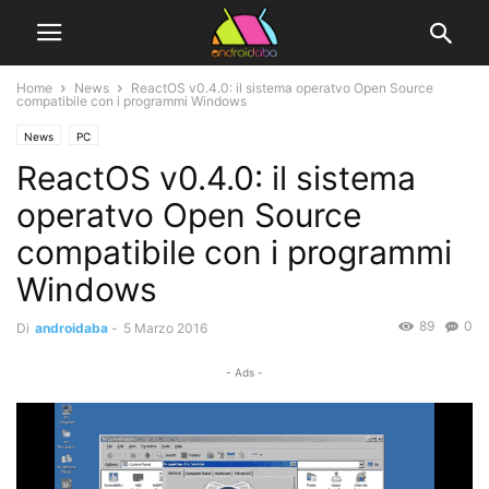
Home
News
ReactOS v0.4.0: il sistema operatvo Open Source
compatibile con i programmi Windows
News
PC
ReactOS v0.4.0: il sistema
operatvo Open Source
compatibile con i programmi
Windows
89
0
Di
androidaba
-
5 Marzo 2016
- Ads -