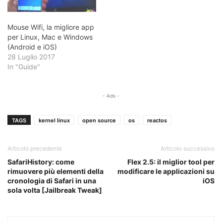
Mouse Wifi, la migliore app
per Linux, Mac e Windows
(Android e iOS)
28 Luglio 2017
In "Guide"
- Ads -
TAGS
kernel linux
open source
os
reactos
Articolo precedente
Articolo successivo
SafariHistory: come
Flex 2.5: il miglior tool per
rimuovere più elementi della
modificare le applicazioni su
cronologia di Safari in una
iOS
sola volta [Jailbreak Tweak]