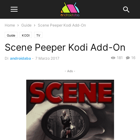
Home
Guide
Scene Peeper Kodi Add-On
Guide
KODI
TV
Scene Peeper Kodi Add-On
181
16
Di
androidaba
-
7 Marzo 2017
- Ads -