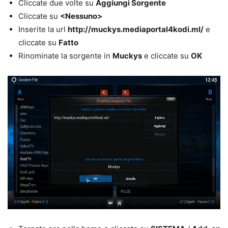
Cliccate due volte su
Aggiungi Sorgente
Cliccate su
<Nessuno>
Inserite la url
http://muckys.mediaportal4kodi.ml/
e
cliccate su
Fatto
Rinominate la sorgente in
Muckys
e cliccate su
OK