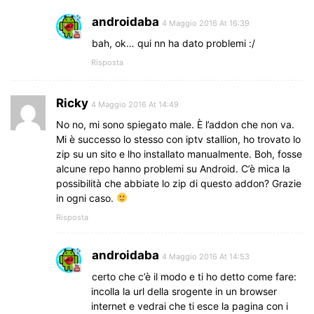
androidaba
4 Maggio 2016 At 16:39
bah, ok… qui nn ha dato problemi :/
Risposta
Ricky
4 Maggio 2016 At 14:49
No no, mi sono spiegato male. È l’addon che non va.
Mi è successo lo stesso con iptv stallion, ho trovato lo
zip su un sito e lho installato manualmente. Boh, fosse
alcune repo hanno problemi su Android. C’è mica la
possibilità che abbiate lo zip di questo addon? Grazie
in ogni caso.
Risposta
androidaba
4 Maggio 2016 At 14:53
certo che c’è il modo e ti ho detto come fare:
incolla la url della srogente in un browser
internet e vedrai che ti esce la pagina con i