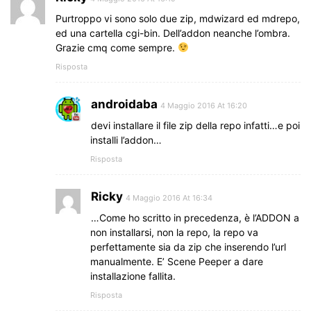
Purtroppo vi sono solo due zip, mdwizard ed mdrepo,
ed una cartella cgi-bin. Dell’addon neanche l’ombra.
Grazie cmq come sempre.
Risposta
androidaba
4 Maggio 2016 At 16:20
devi installare il file zip della repo infatti…e poi
installi l’addon…
Risposta
Ricky
4 Maggio 2016 At 16:34
…Come ho scritto in precedenza, è l’ADDON a
non installarsi, non la repo, la repo va
perfettamente sia da zip che inserendo l’url
manualmente. E’ Scene Peeper a dare
installazione fallita.
Risposta