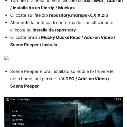
Tornate ora nella home e cliccate su
SISTEMA
/
Add-on
/
Installa da un file zip
/
Muckys
Cliccate sul file zip
repository.mdrepo-X.X.X.zip
Attendete la notifica di conferma dell’installazione e
cliccate su
Installa da repository
Cliccate ora su
Mucky Ducks Repo / Add-on Video /
Scene Peeper / Installa
Scene Peeper è ora installato su Kodi e lo troverete
nella home, nel percorso
VIDEO / Add-on Video /
Scene Peeper