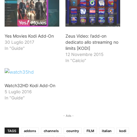
Yes Movies Kodi Add-On
Zeus Video: l’add-on
30 Luglio 2017
dedicato allo streaming no
In "Guide"
limits [KODI]
12 Novembre 2015
In "Calcio"
Watch32HD Kodi Add-On
5 Luglio 2016
In "Guide"
- Ads -
TAGS
addons
channels
country
FILM
italian
kodi