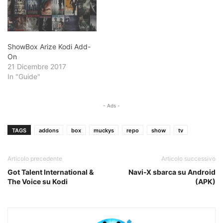
ShowBox Arize Kodi Add-
On
21 Dicembre 2017
In "Guide"
- Ads -
TAGS
addons
box
muckys
repo
show
tv
Articolo precedente
Articolo successivo
Got Talent International &
Navi-X sbarca su Android
The Voice su Kodi
(APK)