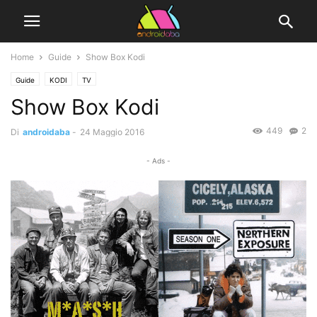
Home
Guide
Show Box Kodi
Guide
KODI
TV
Show Box Kodi
449
2
Di
androidaba
-
24 Maggio 2016
- Ads -