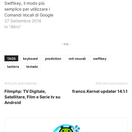
Swiftkey, il modo più
semplice per utilizzare i
Comandi Vocali di Google
27 Settembre 2016
In "Altro"
- Ads -
TAGS
keyboard
prediction
reti neurali
swiftkey
tastiera
teclado
Articolo precedente
Articolo successivo
Filmphp: TV Digitale,
franco.Kernel updater 14.1.1
Satellitare, Film e Serie tv su
Android