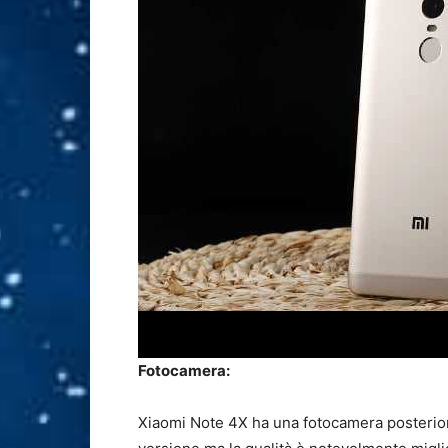
Fotocamera:
Xiaomi Note 4X ha una fotocamera posteri