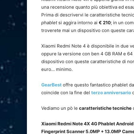
una recensione quanto più obiettiva ed esau
Prima di descrivervi le caratteristiche tecn
phablet
si aggira intorno ai
€
210
; in un co
troverete mai un dispositivo con queste cara
Xiaomi Redmi Note 4 è disponibile in due ve
oppure la versione con ben 4 GB RAM e 64 G
dispositivo con queste caratteristiche di n
euro… minimo.
GearBest
offre questo fantastico phablet d
coincide con la fine del
terzo anniversario
d
Vediamo un pò le
caratteristiche tecniche
d
Xiaomi Redmi Note 4X 4G Phablet Android
Fingerprint Scanner 5.0MP + 13.0MP Cam