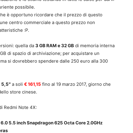
riente possibile.
iche è opportuno ricordare che il prezzo di questo
mune centro commerciale a questo prezzo non
tteristiche :P.
rsioni: quella da
3 GB RAM e 32 GB
di memoria interna
B di spazio di archiviazione; per acquistare un
orma si dovrebbero spendere dalle 250 euro alla 300
a
5,5″
a soli
€ 161,15
fino al 19 marzo 2017, giorno che
ello store cinese.
i Redmi Note 4X:
 6.0 5.5 inch Snapdragon 625 Octa Core 2.0GHz
eras