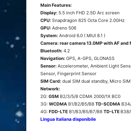
Main Features:
Display:
5.5 inch FHD 2.5D Arc screen
CPU:
Snapdragon 625 Octa Core 2.0GHz
GPU:
Adreno 506
System:
Android 6.0 ( MIUI 8.1 )
Camera:
rear camera 13.0MP with AF and f
Bluetooth:
4.2
Navigation:
GPS, A-GPS, GLONASS
Sensor:
Accelerometer, Ambient Light Sensor
Sensor, Fingerprint Sensor
SIM Card:
dual SIM dual standby, Micro SI
Network:
2G:
GSM
B2/3/5/8 CDMA 2000/1X BC0
3G:
WCDMA
B1/B2/B5/B8
TD-SCDMA
B34
4G:
FDD-LTE
B1/B3/B5/B7/B8
TD-LTE
B38/
Lingua italiana disponibile