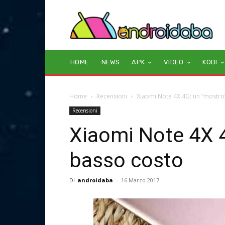
HOME
NEWS
APK
VIDEO
KODI
Home
Recensioni
Xiaomi Note 4X 4G: un “mostro
Recensioni
Xiaomi Note 4X 4
basso costo
Di
androidaba
-
16 Marzo 2017