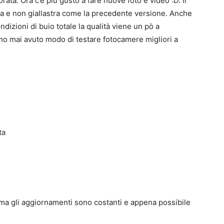
ata. Ora c’è più gusto a fare nuove foto e video :D. Il
a e non giallastra come la precedente versione. Anche
dizioni di buio totale la qualità viene un pò a
o mai avuto modo di testare fotocamere migliori a
ta
ma gli aggiornamenti sono costanti e appena possibile