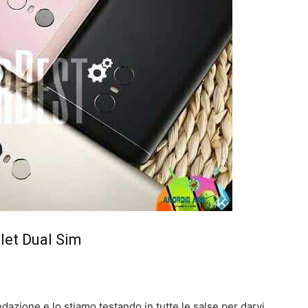
let Dual Sim
azione e lo stiamo testando in tutte le salse per darvi