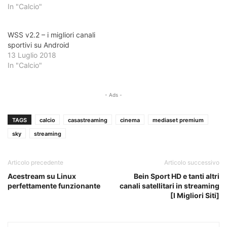
In "Calcio"
WSS v2.2 – i migliori canali
sportivi su Android
13 Luglio 2018
In "Calcio"
- Ads -
TAGS
calcio
casastreaming
cinema
mediaset premium
sky
streaming
Articolo precedente
Articolo successivo
Acestream su Linux
Bein Sport HD e tanti altri
perfettamente funzionante
canali satellitari in streaming
[I Migliori Siti]