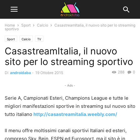
Home
Sport
Calcio
CasastreamItalia, il nuovo sito per lo streaming
sportivo
Sport
Calcio
TV
CasastreamItalia, il nuovo
sito per lo streaming sportivo
288
0
Di
androidaba
-
19 Ottobre 2015
- Ads -
Serie A, Campionati Esteri, Champions League e tutte le
migliori manifestazioni sportive in streaming sul nuovo sito
tutto italiano
http://casastreamitalia.weebly.com/
Il menu offre moltissimi canali sportivi Italiani ed esteri,
compreso Sky, Bein, ESPN ed Eurosport, ma il sito è in