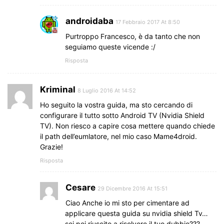
androidaba
17 Febbraio 2017 At 8:50
Purtroppo Francesco, è da tanto che non
seguiamo queste vicende :/
Risposta
Kriminal
8 Luglio 2016 At 14:52
Ho seguito la vostra guida, ma sto cercando di
configurare il tutto sotto Android TV (Nvidia Shield
TV). Non riesco a capire cosa mettere quando chiede
il path dell’eumlatore, nel mio caso Mame4droid.
Grazie!
Risposta
Cesare
29 Dicembre 2016 At 15:51
Ciao Anche io mi sto per cimentare ad
applicare questa guida su nvidia shield Tv…
sei poi riuscito a risolvere il tuo dubbio???