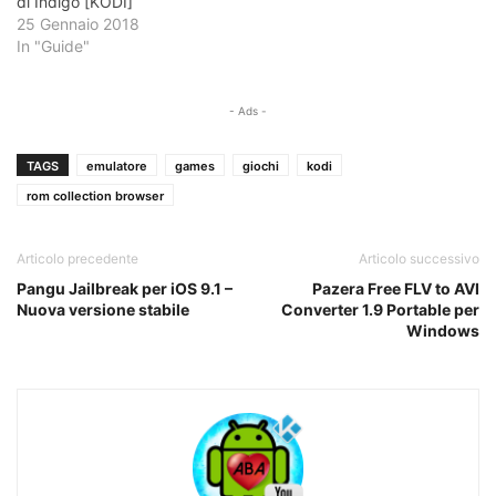
di Indigo [KODI]
25 Gennaio 2018
In "Guide"
- Ads -
TAGS
emulatore
games
giochi
kodi
rom collection browser
Articolo precedente
Articolo successivo
Pangu Jailbreak per iOS 9.1 –
Pazera Free FLV to AVI
Nuova versione stabile
Converter 1.9 Portable per
Windows