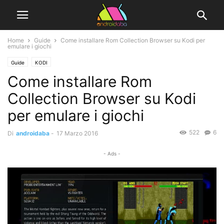
Home
Guide
Come installare Rom Collection Browser su Kodi per
emulare i giochi
Guide
KODI
Come installare Rom
Collection Browser su Kodi
per emulare i giochi
522
6
Di
androidaba
-
17 Marzo 2016
- Ads -