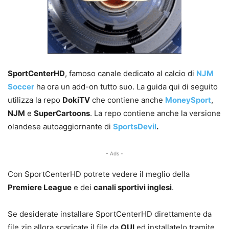
SportCenterHD
, famoso canale dedicato al calcio di
NJM
Soccer
ha ora un add-on tutto suo. La guida qui di seguito
utilizza la repo
DokiTV
che contiene anche
MoneySport
,
NJM
e
SuperCartoons
. La repo contiene anche la versione
olandese autoaggiornante di
SportsDevil
.
- Ads -
Con SportCenterHD potrete vedere il meglio della
Premiere League
e dei
canali sportivi inglesi
.
Se desiderate installare SportCenterHD direttamente da
file zip allora scaricate il file da
QUI
ed installatelo tramite