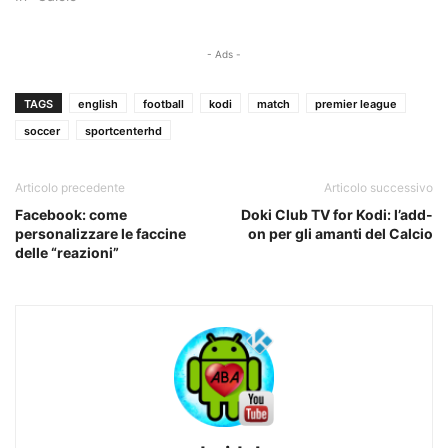
- Ads -
TAGS
english
football
kodi
match
premier league
soccer
sportcenterhd
Articolo precedente
Articolo successivo
Facebook: come
Doki Club TV for Kodi: l’add-
personalizzare le faccine
on per gli amanti del Calcio
delle “reazioni”