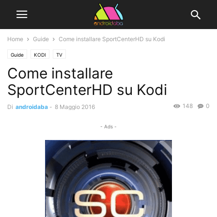
Home
Guide
Come installare SportCenterHD su Kodi
Guide
KODI
TV
Come installare
SportCenterHD su Kodi
148
0
Di
androidaba
-
8 Maggio 2016
- Ads -