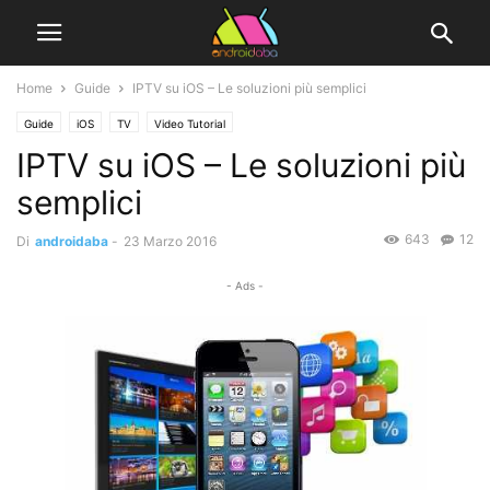
Home
Guide
IPTV su iOS – Le soluzioni più semplici
Guide
iOS
TV
Video Tutorial
IPTV su iOS – Le soluzioni più
semplici
643
12
Di
androidaba
-
23 Marzo 2016
- Ads -