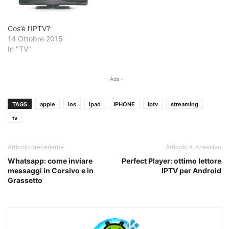
Cos’è l’IPTV?
14 Ottobre 2015
In "TV"
- Ads -
TAGS
apple
ios
ipad
IPHONE
iptv
streaming
tv
Articolo precedente
Articolo successivo
Whatsapp: come inviare
Perfect Player: ottimo lettore
messaggi in Corsivo e in
IPTV per Android
Grassetto