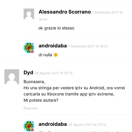
Alessandro Scorrano
7 Settembre 2017 At
18:04
ok grazie lo stesso
androidaba
7 Settembre 2017 At 18:21
di nulla
Dyd
28 Agosto 2017 At 20:13
Buonasera,
Ho una stringa per vedere iptv su Android, ora vorrei
caricarla su Xboxone tramite app iptv extreme,
Mi potete aiutare?
Risposta
androidaba
28 Agosto 2017 At 20:14