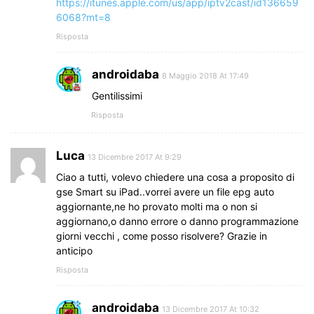
https://itunes.apple.com/us/app/iptv2cast/id136659
6068?mt=8
Risposta
androidaba
8 Maggio 2018 At 17:49
Gentilissimi
Risposta
Luca
13 Dicembre 2017 At 9:29
Ciao a tutti, volevo chiedere una cosa a proposito di
gse Smart su iPad..vorrei avere un file epg auto
aggiornante,ne ho provato molti ma o non si
aggiornano,o danno errore o danno programmazione
giorni vecchi , come posso risolvere? Grazie in
anticipo
Risposta
androidaba
13 Dicembre 2017 At 10:32