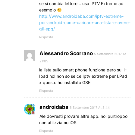
se si cambia lettore… usa IPTV Extreme ad
esempio
http://www.androidaba.com/iptv-extreme-
per-android-come-caricare-una-lista-e-avere-
gli-epg/
Risposta
Alessandro Scorrano
5 Settembre 2017 At
21:05
la lista sullo smart phone funziona pero sul I-
Ipad no! non so se ce Iptv extreme per I.Pad
x questo ho installato GSE
Risposta
androidaba
6 Settembre 2017 At 8:44
Ale dovresti provare altre app. noi purtroppo
non utilizziamo iOS
Risposta