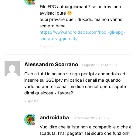
File EPG autoaggiornanti? se ne trovi uno
avvisaci pure
puoi provare quelli di Kodi.. ma non vanno
sempre bene
https://www.androidaba.com/kodi-gli-epg-
sempre-aggiornati/
Risposta
Alessandro Scorrano
31 Agosto 2017 At 21:51
Ciao a tutti io ho una stringa per Iptv andandola ad
inserire su GSE Iptv mi carica i canali ma quando
vado ad aprire i canali mi dice cannot open. sapete
dirmi qualcosa x favore?
Risposta
androidaba
1 Settembre 2017 At 8:57
Vuol dire che la lista non è compatibile o che è
scaduta. l’hai pagata? sei sicuro che funzioni?