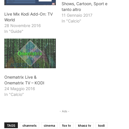
Shows, Cartoon, Sport e
tanto altro
Live Mix Kodi Add-On: TV
11 Gennaio 2017
World
In "Calcio"
28 Novembre 2016
In "Guide"
Onematrix Live &
Onematrix TV – KODI
24 Maggio 2016
In "Calcio"
- Ads -
TAGS
channels
cinema
fox tv
khaoz tv
kodi