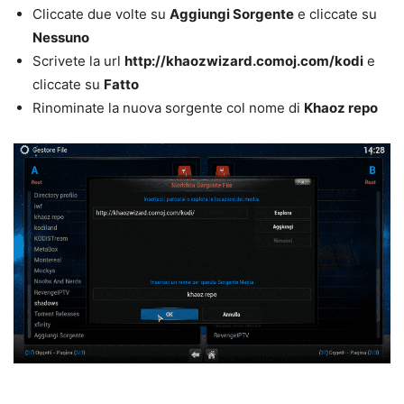
Cliccate due volte su
Aggiungi Sorgente
e cliccate su
Nessuno
Scrivete la url
http://khaozwizard.comoj.com/kodi
e
cliccate su
Fatto
Rinominate la nuova sorgente col nome di
Khaoz repo