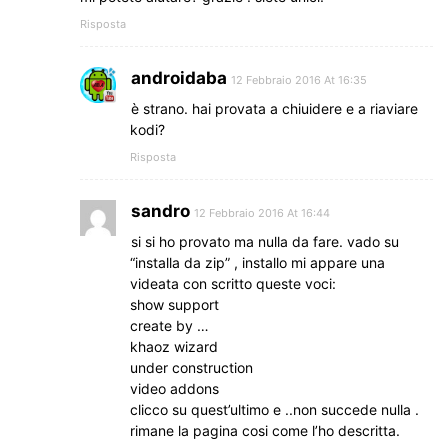
Risposta
androidaba
12 Febbraio 2016 At 16:35
è strano. hai provata a chiuidere e a riaviare
kodi?
Risposta
sandro
12 Febbraio 2016 At 16:44
si si ho provato ma nulla da fare. vado su
“installa da zip” , installo mi appare una
videata con scritto queste voci:
show support
create by …
khaoz wizard
under construction
video addons
clicco su quest’ultimo e ..non succede nulla .
rimane la pagina cosi come l’ho descritta.