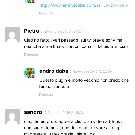
http://www.androidaba.com/?s=uk+tv+kodi+
Risposta
Pietro
3 Novembre 2016 At 21:57
Ciao ho fatto i vari passaggi sul tv bravia sony ma
neanche a me khaoz carica i canali .. Mi aiutate..ciao
Risposta
androidaba
3 Novembre 2016 At 22:09
Questo plugin è molto vecchio non credo che
funzioni ancora
Risposta
sandro
12 Febbraio 2016 At 16:34
ciao..ho un prob. appena clicco su video addons …
non succede nulla, non riesco ad arrivare al plugin .
mi potete aiutare? grazie . siete unici!