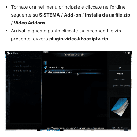
Tornate ora nel menu principale e cliccate nell’ordine
seguente su
SISTEMA
/
Add-on
/
Installa da un file zip
/
Video Addons
Arrivati a questo punto cliccate sul secondo file zip
presente, ovvero
plugin.video.khaoziptv.zip