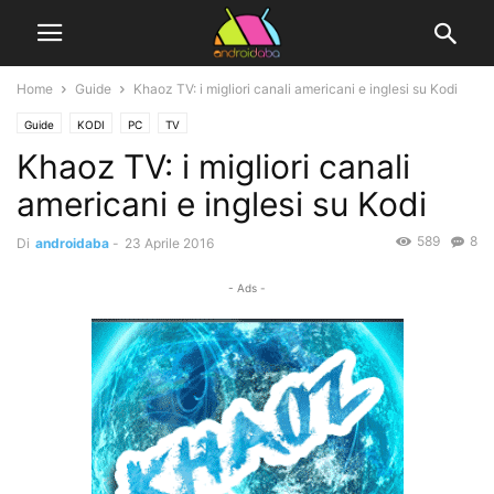
Home
Guide
Khaoz TV: i migliori canali americani e inglesi su Kodi
Guide
KODI
PC
TV
Khaoz TV: i migliori canali
americani e inglesi su Kodi
589
8
Di
androidaba
-
23 Aprile 2016
- Ads -