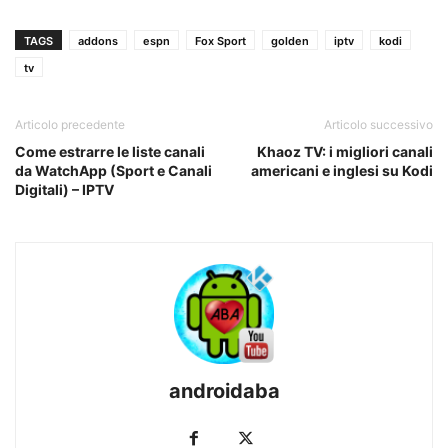
TAGS
addons
espn
Fox Sport
golden
iptv
kodi
tv
Articolo precedente
Articolo successivo
Come estrarre le liste canali
Khaoz TV: i migliori canali
da WatchApp (Sport e Canali
americani e inglesi su Kodi
Digitali) – IPTV
androidaba