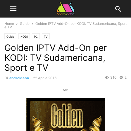
Home
Guide
Golden IPTV Add-On per KODI: TV Sudamericana, Sport
e TV
Guide
KODI
PC
TV
Golden IPTV Add-On per
KODI: TV Sudamericana,
Sport e TV
310
2
Di
androidaba
-
22 Aprile 2016
- Ads -