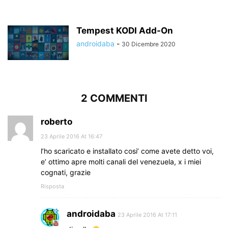
Tempest KODI Add-On
androidaba
-
30 Dicembre 2020
2 COMMENTI
roberto
23 Aprile 2016 At 16:47
l’ho scaricato e installato cosi’ come avete detto voi,
e’ ottimo apre molti canali del venezuela, x i miei
cognati, grazie
Risposta
androidaba
23 Aprile 2016 At 17:11