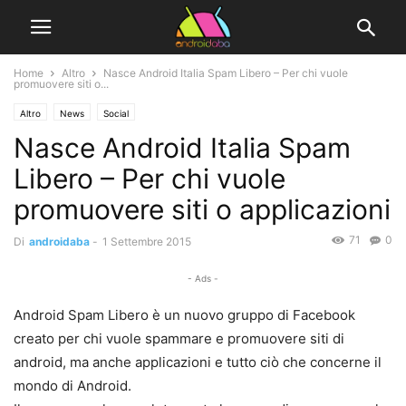
Home
Altro
Nasce Android Italia Spam Libero – Per chi vuole
promuovere siti o...
Altro
News
Social
Nasce Android Italia Spam
Libero – Per chi vuole
promuovere siti o applicazioni
71
0
Di
androidaba
-
1 Settembre 2015
- Ads -
Android Spam Libero è un nuovo gruppo di Facebook
creato per chi vuole spammare e promuovere siti di
android, ma anche applicazioni e tutto ciò che concerne il
mondo di Android.