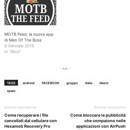
MOTB Feed, la nuova app
di Men Of The Boss
8 Gennaio 2019
In "Altro"
- Ads -
TAGS
android
FACEBOOK
gruppo
italia
libero
spam
Articolo precedente
Articolo successivo
Come recuperare i file
Come bloccare le pubblicità
cancellati dal cellulare con
che compaiono nelle
Hexamob Recovery Pro
applicazioni con AirPush