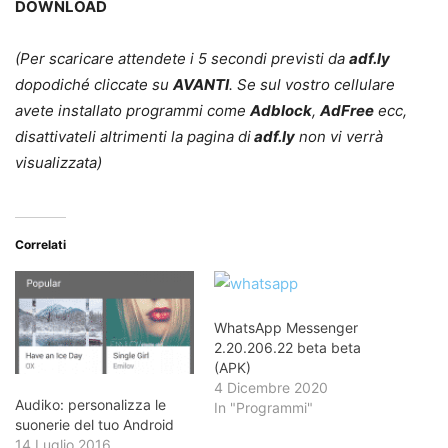
DOWNLOAD
(Per scaricare attendete i 5 secondi previsti da
adf.ly
dopodiché cliccate su
AVANTI
. Se sul vostro cellulare
avete installato programmi come
Adblock
,
AdFree
ecc,
disattivateli altrimenti la pagina di
adf.ly
non vi verrà
visualizzata)
Correlati
WhatsApp Messenger
2.20.206.22 beta beta
(APK)
4 Dicembre 2020
Audiko: personalizza le
In "Programmi"
suonerie del tuo Android
14 Luglio 2016