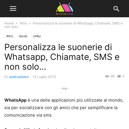
Home
Altro
Personalizza le suonerie di Whatsapp, Chiamate, SMS e
non solo…
Altro
Social
Utility
Personalizza le suonerie di
Whatsapp, Chiamate, SMS e
non solo…
99
0
Di
androidaba
-
15 Luglio 2015
- Ads -
WhatsApp
è una delle applicazioni più utilizzate al mondo,
sia per socializzare con gli amici che per semplificare la
comunicazione via sms.