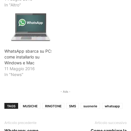
In "Altro"
WhatsApp sbarca su PC:
come installarlo su
Windows e Mac
11 Maggio 2016
In "News"
- Ads -
TAGS
MUSICHE
RINGTONE
SMS
suonerie
whatsapp
Articolo precedente
Articolo successivo
Whatsapp: come
Come cambiare la