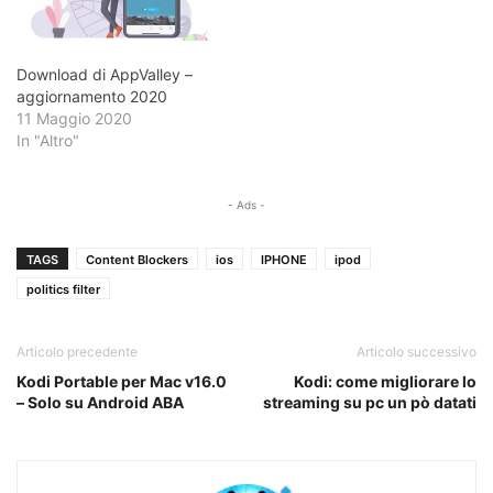
Download di AppValley –
aggiornamento 2020
11 Maggio 2020
In "Altro"
- Ads -
TAGS
Content Blockers
ios
IPHONE
ipod
politics filter
Articolo precedente
Articolo successivo
Kodi Portable per Mac v16.0
Kodi: come migliorare lo
– Solo su Android ABA
streaming su pc un pò datati