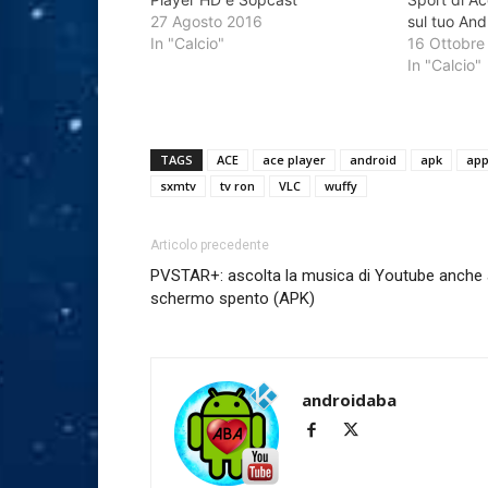
27 Agosto 2016
sul tuo And
In "Calcio"
16 Ottobre
In "Calcio"
TAGS
ACE
ace player
android
apk
ap
sxmtv
tv ron
VLC
wuffy
Articolo precedente
PVSTAR+: ascolta la musica di Youtube anche 
schermo spento (APK)
androidaba