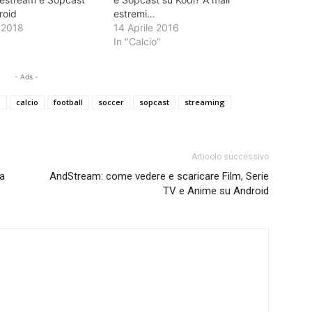
roid
estremi…
 2018
14 Aprile 2016
In "Calcio"
- Ads -
p
calcio
football
soccer
sopcast
streaming
Articolo successivo
a
AndStream: come vedere e scaricare Film, Serie
TV e Anime su Android