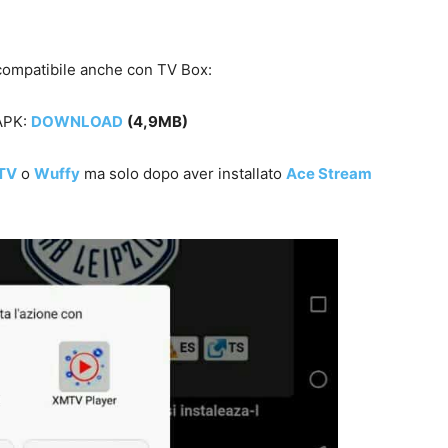
p compatibile anche con TV Box:
PK:
DOWNLOAD
(4,9MB)
TV
o
Wuffy
ma solo dopo aver installato
Ace Stream