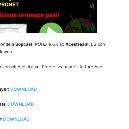
ponde a
Sopcast
,
ROHD
e
UK
ad
Acestream
, ES con
ink web.
 i canali Acestream. Potete scaricare il lettore Ace
ayer:
DOWNLOAD
ast:
DOWNLOAD
C:
DOWNLOAD