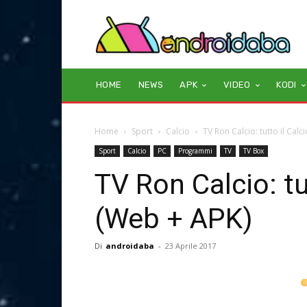
HOME
NEWS
APK
VIDEO
KODI
Home
Sport
Calcio
TV Ron Calcio: tutto il Calc
Sport
Calcio
PC
Programmi
TV
TV Box
TV Ron Calcio: tut
(Web + APK)
Di
androidaba
-
23 Aprile 2017