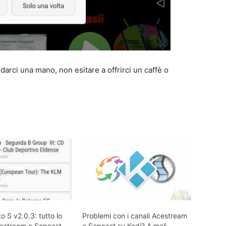
a darci una mano, non esitare a offrirci un caffè o
to S v2.0.3: tutto lo
Problemi con i canali Acestream
cestream e Sopcast
e Sopcast su Kodi? A mali