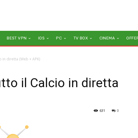
BEST VPN
IOS
PC
TV BOX
CINEMA
OFFE
io in diretta (Web + APK)
to il Calcio in diretta
631
0