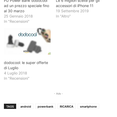
PD Power Bank dodocool
Le 6 migliori scelte per gli
ad un prezzo speciale fino
accessori di iPhone 11
al 30 marzo
19 Settembre 2019
25 Gennaio 2018
In "Altro"
In "Recensioni"
dodocool: le super offerte
di Luglio
4 Luglio 2018
In "Recensioni"
- Ads -
TAGS
android
powerbank
RICARICA
smartphone