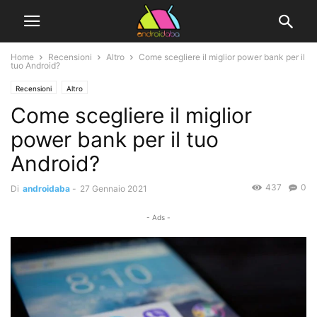
Home
Recensioni
Altro
Come scegliere il miglior power bank per il
tuo Android?
Recensioni
Altro
Come scegliere il miglior
power bank per il tuo
Android?
437
0
Di
androidaba
-
27 Gennaio 2021
- Ads -