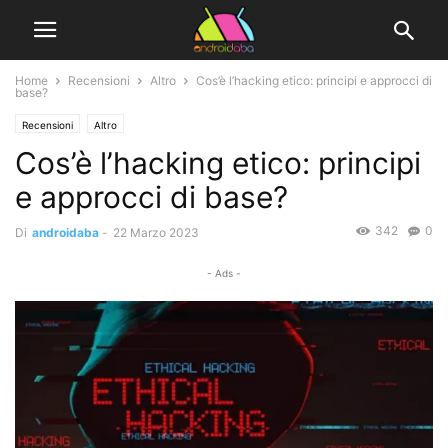
Home
Recensioni
Altro
Cos’è l’hacking etico: principi e approcci di
base?
Recensioni
Altro
Cos’è l’hacking etico: principi
e approcci di base?
342
0
Di
androidaba
-
22 Marzo 2023
- Ads -