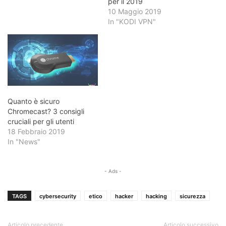
per il 2019
10 Maggio 2019
In "KODI VPN"
Quanto è sicuro
Chromecast? 3 consigli
cruciali per gli utenti
18 Febbraio 2019
In "News"
- Ads -
TAGS
cybersecurity
etico
hacker
hacking
sicurezza
Articolo precedente
Articolo successivo