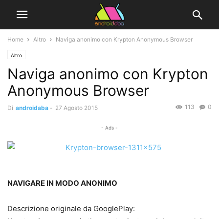
Home
Altro
Naviga anonimo con Krypton Anonymous Browser
Altro
Naviga anonimo con Krypton
Anonymous Browser
113
0
Di
androidaba
-
27 Agosto 2015
- Ads -
NAVIGARE IN MODO ANONIMO
Descrizione originale da GooglePlay: