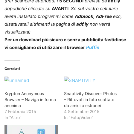
(Per scaricare attendete i
5 SECONDI
previsti da
adf.ly
dopodiché cliccate su
AVANTI
. Se sul vostro cellulare
avete installato programmi come
Adblock
,
AdFree
ecc,
disattivateli altrimenti la pagina di
adf.ly
non verrà
visualizzata)
Per un download più sicuro e senza pubblicità fastidiose
vi consigliamo di utilizzare il browser
Puffin
Correlati
Krypton Anonymous
Snaptivity Discover Photos
Browser – Naviga in forma
– Ritrovati in foto scattate
anonima
da amici o estranei
7 Febbraio 2015
4 Settembre 2015
In "Altro"
In "Foto/Video"