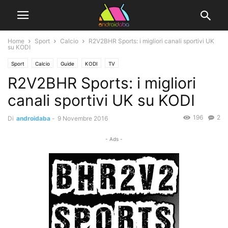
Home
Sport
Calcio
R2V2BHR Sports: i migliori canali sportivi UK
su KODI
Sport
Calcio
Guide
KODI
TV
R2V2BHR Sports: i migliori
canali sportivi UK su KODI
196
2
Di
androidaba
-
9 Novembre 2016
- Ads -