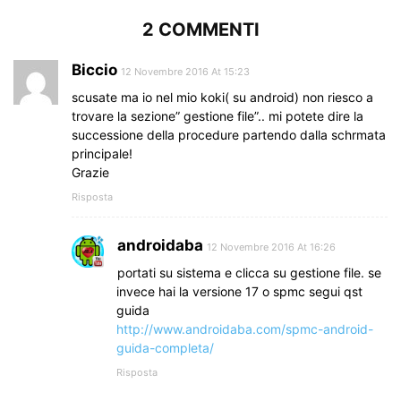
2 COMMENTI
Biccio
12 Novembre 2016 At 15:23
scusate ma io nel mio koki( su android) non riesco a
trovare la sezione” gestione file”.. mi potete dire la
successione della procedure partendo dalla schrmata
principale!
Grazie
Risposta
androidaba
12 Novembre 2016 At 16:26
portati su sistema e clicca su gestione file. se
invece hai la versione 17 o spmc segui qst
guida
http://www.androidaba.com/spmc-android-
guida-completa/
Risposta