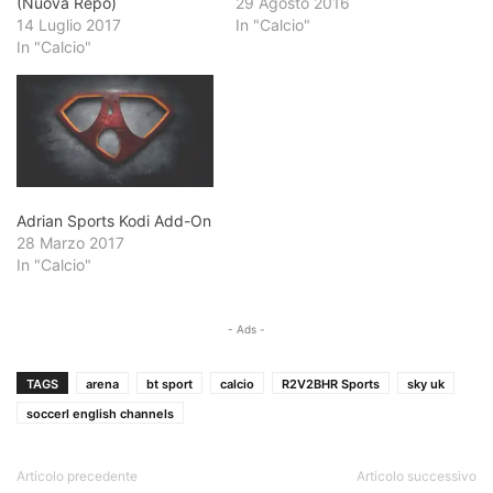
(Nuova Repo)
29 Agosto 2016
14 Luglio 2017
In "Calcio"
In "Calcio"
Adrian Sports Kodi Add-On
28 Marzo 2017
In "Calcio"
- Ads -
TAGS
arena
bt sport
calcio
R2V2BHR Sports
sky uk
soccerl english channels
Articolo precedente
Articolo successivo