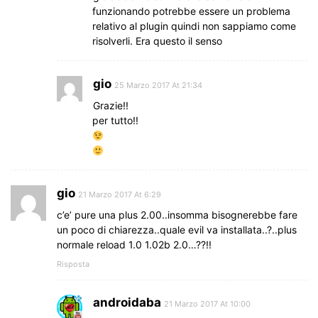
funzionando potrebbe essere un problema
relativo al plugin quindi non sappiamo come
risolverli. Era questo il senso
gio
25 Marzo 2017 At 21:34
Grazie!!
per tutto!!
gio
21 Marzo 2017 At 6:29
c’e’ pure una plus 2.00..insomma bisognerebbe fare
un poco di chiarezza..quale evil va installata..?..plus
normale reload 1.0 1.02b 2.0…??!!
Risposta
androidaba
21 Marzo 2017 At 10:00