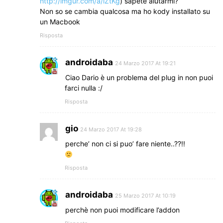
http://imgur.com/a/lZtKg
) sapete aiutarmi?
Non so se cambia qualcosa ma ho kody installato su
un Macbook
Risposta
androidaba
24 Marzo 2017 At 19:21
Ciao Dario è un problema del plug in non puoi
farci nulla :/
Risposta
gio
24 Marzo 2017 At 19:28
perche’ non ci si puo’ fare niente..??!!
Risposta
androidaba
25 Marzo 2017 At 10:19
perchè non puoi modificare l’addon