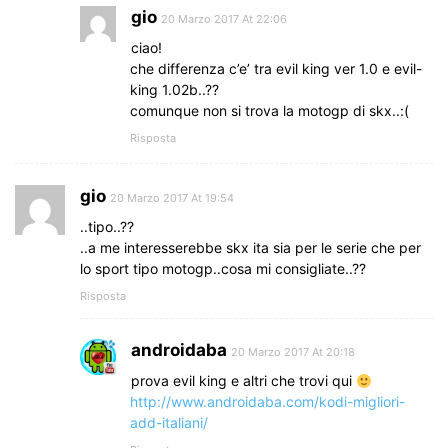
gio
20 Marzo 2017 At 22:06
ciao!
che differenza c’e’ tra evil king ver 1.0 e evil-
king 1.02b..??
comunque non si trova la motogp di skx..:(
Risposta
gio
20 Marzo 2017 At 19:54
..tipo..??
..a me interesserebbe skx ita sia per le serie che per
lo sport tipo motogp..cosa mi consigliate..??
Risposta
androidaba
20 Marzo 2017 At 20:18
prova evil king e altri che trovi qui
http://www.androidaba.com/kodi-migliori-
add-italiani/