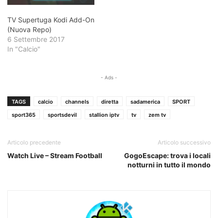
TV Supertuga Kodi Add-On
(Nuova Repo)
6 Settembre 2017
In "Calcio"
- Ads -
TAGS
calcio
channels
diretta
sadamerica
SPORT
sport365
sportsdevil
stallion iptv
tv
zem tv
Articolo precedente
Articolo successivo
Watch Live – Stream Football
GogoEscape: trova i locali
notturni in tutto il mondo