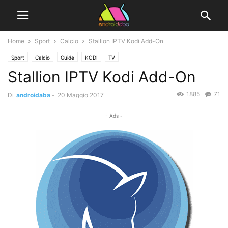
Home
Sport
Calcio
Stallion IPTV Kodi Add-On
Sport
Calcio
Guide
KODI
TV
Stallion IPTV Kodi Add-On
1885
71
Di
androidaba
-
20 Maggio 2017
- Ads -