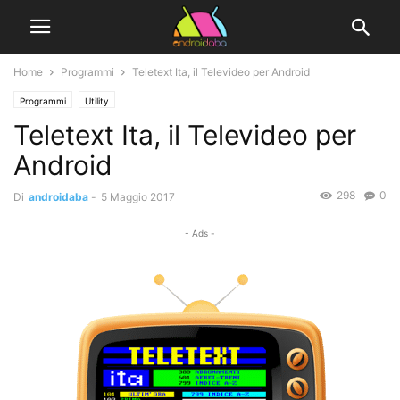
Home
Programmi
Teletext Ita, il Televideo per Android
Programmi
Utility
Teletext Ita, il Televideo per
Android
298
0
Di
androidaba
-
5 Maggio 2017
- Ads -