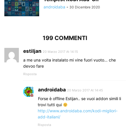
androidaba
-
30 Dicembre 2020
199 COMMENTI
estiljan
20 Marzo 2017 At 14:15
a me una volta instalato mi vine fuori vuoto… che
devoo fare
Risposta
androidaba
20 Marzo 2017 At 14:45
Forse è offline Estijan.. se vuoi addon simili li
trovi tutti qui
http://www.androidaba.com/kodi-migliori-
add-italiani/
Risposta