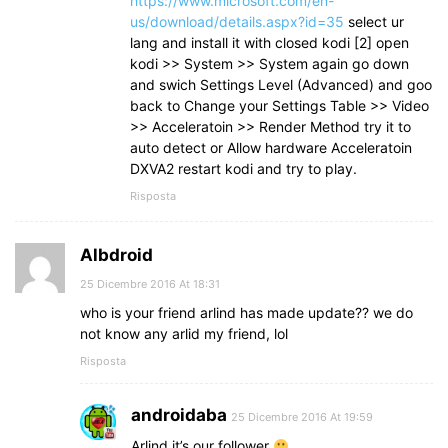
https://www.microsoft.com/en-
us/download/details.aspx?id=35
select ur
lang and install it with closed kodi [2] open
kodi >> System >> System again go down
and swich Settings Level (Advanced) and goo
back to Change your Settings Table >> Video
>> Acceleratoin >> Render Method try it to
auto detect or Allow hardware Acceleratoin
DXVA2 restart kodi and try to play.
Risposta
Albdroid
25 Dicembre 2016 At 18:31
who is your friend arlind has made update?? we do
not know any arlid my friend, lol
Risposta
androidaba
25 Dicembre 2016 At 19:59
Arlind it’s our follower