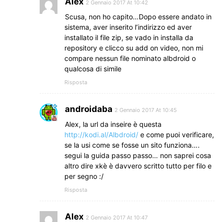
Alex
2 Gennaio 2017 At 10:42
Scusa, non ho capito…Dopo essere andato in
sistema, aver inserito l’indirizzo ed aver
installato il file zip, se vado in installa da
repository e clicco su add on video, non mi
compare nessun file nominato albdroid o
qualcosa di simile
Risposta
androidaba
2 Gennaio 2017 At 10:45
Alex, la url da inseire è questa
http://kodi.al/Albdroid/
e come puoi verificare,
se la usi come se fosse un sito funziona….
segui la guida passo passo… non saprei cosa
altro dire xkè è davvero scritto tutto per filo e
per segno :/
Risposta
Alex
2 Gennaio 2017 At 10:47