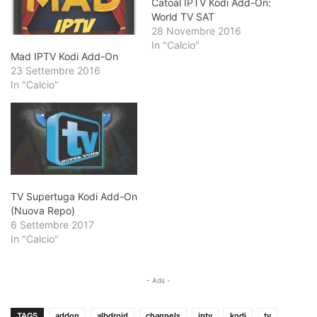
Catoal IPTV Kodi Add-On:
World TV SAT
28 Novembre 2016
In "Calcio"
Mad IPTV Kodi Add-On
23 Settembre 2016
In "Calcio"
TV Supertuga Kodi Add-On
(Nuova Repo)
6 Settembre 2017
In "Calcio"
- Ads -
TAGS
addon
albdroid
channels
iptv
kodi
tv