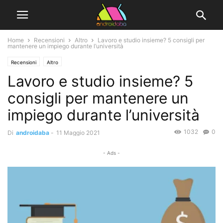
Home
Recensioni
Altro
Lavoro e studio insieme? 5 consigli per
mantenere un impiego durante l’università
Recensioni
Altro
Lavoro e studio insieme? 5
consigli per mantenere un
impiego durante l’università
1032
0
Di
androidaba
-
11 Maggio 2021
- Ads -