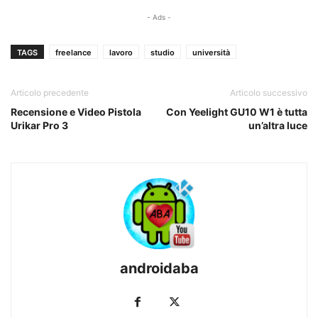
- Ads -
TAGS
freelance
lavoro
studio
università
Articolo precedente
Articolo successivo
Recensione e Video Pistola
Con Yeelight GU10 W1 è tutta
Urikar Pro 3
un’altra luce
androidaba