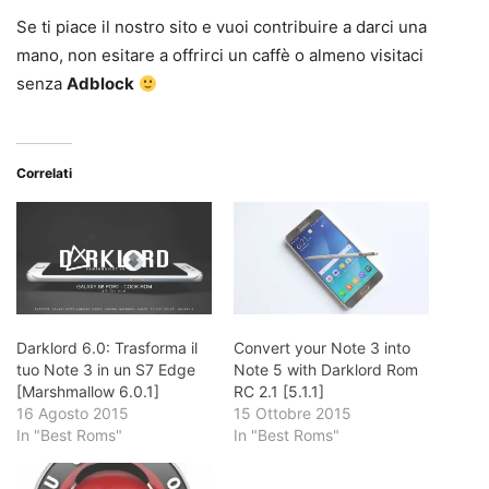
Se ti piace il nostro sito e vuoi contribuire a darci una
mano, non esitare a offrirci un caffè o almeno visitaci
senza
Adblock
Correlati
Darklord 6.0: Trasforma il
Convert your Note 3 into
tuo Note 3 in un S7 Edge
Note 5 with Darklord Rom
[Marshmallow 6.0.1]
RC 2.1 [5.1.1]
16 Agosto 2015
15 Ottobre 2015
In "Best Roms"
In "Best Roms"