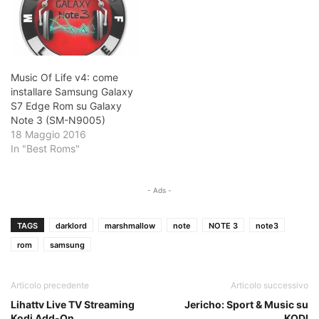
Music Of Life v4: come
installare Samsung Galaxy
S7 Edge Rom su Galaxy
Note 3 (SM-N9005)
18 Maggio 2016
In "Best Roms"
- Ads -
TAGS
darklord
marshmallow
note
NOTE 3
note3
rom
samsung
Articolo precedente
Articolo successivo
Lihattv Live TV Streaming
Jericho: Sport & Music su
Kodi Add-On
KODI