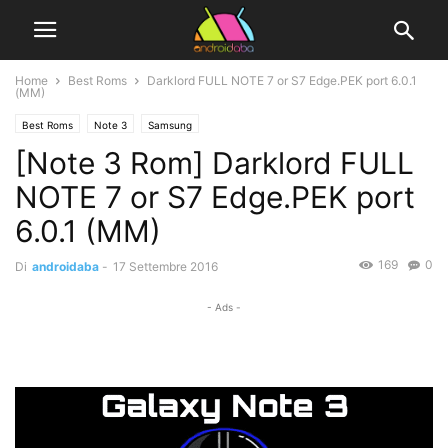
Home
Best Roms
Darklord FULL NOTE 7 or S7 Edge.PEK port 6.0.1
(MM)
Best Roms
Note 3
Samsung
[Note 3 Rom] Darklord FULL
NOTE 7 or S7 Edge.PEK port
6.0.1 (MM)
169
0
Di
androidaba
-
17 Settembre 2016
- Ads -