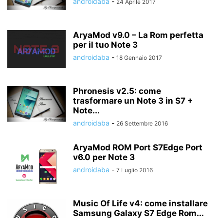
androidaba
-
24 Aprile 2017
AryaMod v9.0 – La Rom perfetta
per il tuo Note 3
androidaba
-
18 Gennaio 2017
Phronesis v2.5: come
trasformare un Note 3 in S7 +
Note...
androidaba
-
26 Settembre 2016
AryaMod ROM Port S7Edge Port
v6.0 per Note 3
androidaba
-
7 Luglio 2016
Music Of Life v4: come installare
Samsung Galaxy S7 Edge Rom...