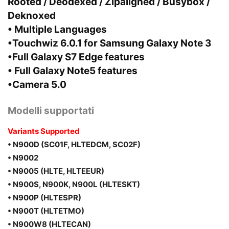
Rooted / Deodexed / Zipaligned / Busybox /
Deknoxed
• Multiple Languages
•Touchwiz 6.0.1 for
Samsung Galaxy Note 3
•Full Galaxy S7 Edge features
• Full Galaxy Note5 features
•Camera 5.0
Modelli supportati
Variants Supported
• N900D (SC01F, HLTEDCM, SC02F)
• N9002
• N9005 (HLTE, HLTEEUR)
• N900S, N900K, N900L (HLTESKT)
• N900P (HLTESPR)
• N900T (HLTETMO)
• N900W8 (HLTECAN)