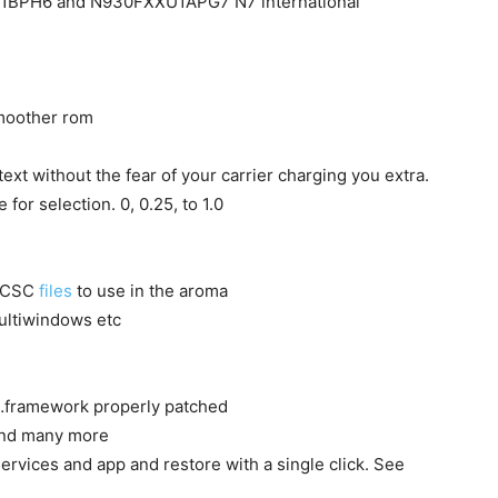
FXXU1BPH6 and N930FXXU1APG7 N7 international
smoother rom
xt without the fear of your carrier charging you extra.
 for selection. 0, 0.25, to 1.0
r CSC
files
to use in the aroma
Multiwindows etc
t…framework properly patched
 and many more
services and app and restore with a single click. See