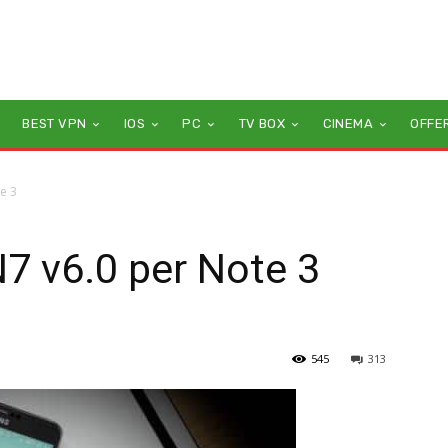
BEST VPN
IOS
PC
TV BOX
CINEMA
OFFE
e 3
7 v6.0 per Note 3
545
313