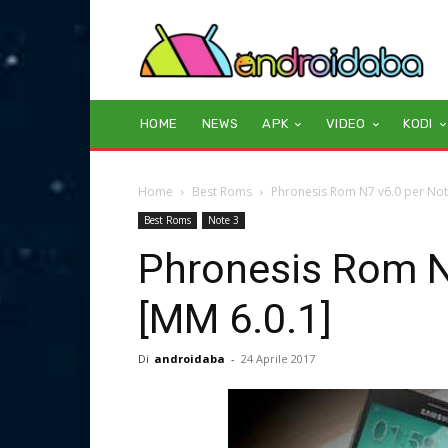
HOME
NEWS
APK
VIDEO
KODI
Home
Best Roms
Phronesis Rom N7 v6.0 per Not
Best Roms
Note 3
Phronesis Rom N
[MM 6.0.1]
Di
androidaba
-
24 Aprile 2017