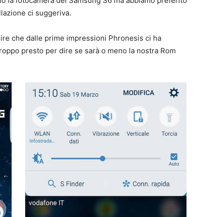
io la fotocamera del Samsung S6 ma abbiamo preferito
allazione ci suggeriva.
ire che dalle prime impressioni Phronesis ci ha
roppo presto per dire se sarà o meno la nostra Rom