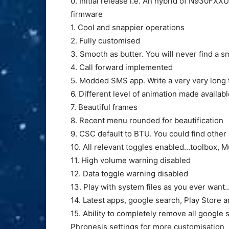
0. Initial release i.e. An hybrid of N930
firmware
1. Cool and snappier operations
2. Fully customised
3. Smooth as butter. You will never find a 
4. Call forward implemented
5. Modded SMS app. Write a very very long te
6. Different level of animation made available
7. Beautiful frames
8. Recent menu rounded for beautification
9. CSC default to BTU. You could find othe
10. All relevant toggles enabled…toolbox, 
11. High volume warning disabled
12. Data toggle warning disabled
13. Play with system files as you ever wan
14. Latest apps, google search, Play Store
15. Ability to completely remove all google 
Phronesis settings for more customisation