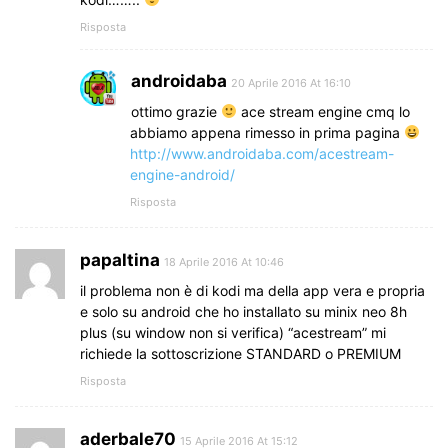
Risposta
androidaba
20 Aprile 2016 At 16:10
ottimo grazie
ace stream engine cmq lo
abbiamo appena rimesso in prima pagina
http://www.androidaba.com/acestream-
engine-android/
Risposta
papaltina
18 Aprile 2016 At 10:46
il problema non è di kodi ma della app vera e propria
e solo su android che ho installato su minix neo 8h
plus (su window non si verifica) “acestream” mi
richiede la sottoscrizione STANDARD o PREMIUM
Risposta
aderbale70
15 Aprile 2016 At 15:12