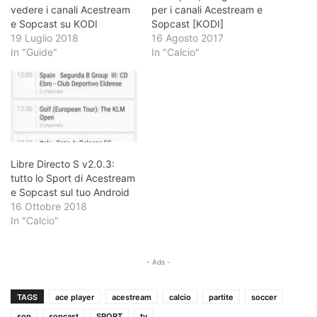
vedere i canali Acestream
per i canali Acestream e
e Sopcast su KODI
Sopcast [KODI]
19 Luglio 2018
16 Agosto 2017
In "Guide"
In "Calcio"
Libre Directo S v2.0.3:
tutto lo Sport di Acestream
e Sopcast sul tuo Android
16 Ottobre 2018
In "Calcio"
- Ads -
TAGS
ace player
acestream
calcio
partite
soccer
sop
sopcast
SPORT
tv