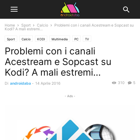
Home
Sport
Calcio
Problemi con i canali Acestream e Sopcast su
Kodi? A mali estremi…
Sport
Calcio
KODI
Multimedia
PC
TV
Problemi con i canali
Acestream e Sopcast su
Kodi? A mali estremi…
310
5
Di
androidaba
-
14 Aprile 2016
- Ads -